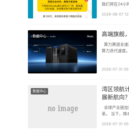
我们将在24小
2026-08-07 12
高端旗舰
数据中心
算力赛道全速冲刺，单机柜功耗迈入30kW+高密度时代，然而老旧机房基建建设进度滞后于
算力迭代速度
统散热能力捉
2026-07-31 05
湾区领航计
数据中心
展新航向
全球产业链加速重构，数字浪潮迭代重塑产业格局，AI技术革新正以不可逆之势驱动时代变
革。 当下，
在技术与商业
2026-07-31 05