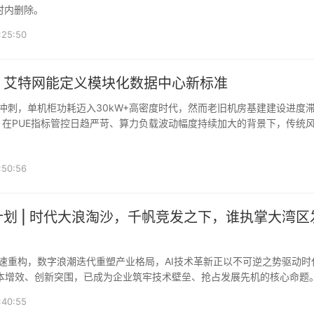
时内删除。
:25:50
，艾特网能定义模块化数据中心新标准
。在PUE指标管控日趋严苛、算力负载波动幅度持续加大的背景下，传统
襟见肘，机房扩容改造
:50:56
划 | 时代大浪淘沙，千帆竞发之下，谁执掌大湾区
？
降本增效、创新突围，已成为企业筑牢技术壁垒、抢占发展先机的核心命题
深度交融的时代路口，无数
:40:55