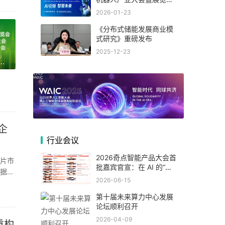
(杭州)
2026-01-23
《分布式储能发展商业模
式研究》重磅发布
2025-12-23
海国际数据中心产业展览会
企
行业会议
2026奇点智能产品大会首
批嘉宾官宣：在 AI 的“可
数据中
交付的时代”，看一线专家
2026-06-15
如何拆解真实落地闭环！
第十届未来算力中心发展
论坛顺利召开
2026-04-09
重构