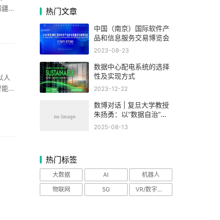
越疆等
热门文章
中国（南京）国际软件产
品和信息服务交易博览会
2023-08-23
数据中心配电系统的选择
性及实现方式
智能化
2023-12-22
数博对话 | 复旦大学教授
朱扬勇：以“数据自治”破
题要素市场化，数博会为
2025-08-13
产业发展凝聚共识
热门标签
大数据
AI
机器人
物联网
5G
VR/数字设备