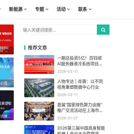
新能源
专题
活动
联系
推荐文章
CDCE2026数据中心展以“算电协同”重构全球算力供应链
一期总投资5亿！百钰顺
AI服务器液冷系统项目在
昆山巴城投产
2026-03-11
人物专访 | 肖蒨：以不同
2026ODCC开放数据中心暨算博会
视角重塑数据中心行业
2026-03-11
首届“国家绿色算力设施”
推广交流活动在上海市举
际信息通信展览会
办
2026年中国国际信息通信展览会
2026-01-27
2026第三届中国具身智能
机器人产业大会暨展览会