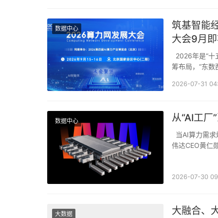
筑基智能经
数据中心
大会9月
2026年是“十五五”规划开局起步关键之年，算力网正式纳入国家“六张网”现代化基础设施统
筹布局，“东数
月，中共中央
2026-07-31 04
从“AI工
数据中心
当AI算力需求爆炸式增长，传统的数据中心建设模式开始“捉襟见肘”。怎么办？事实上，英
伟达CEO黄仁
厂”。这意味着
2026-07-30 09
大融合、大
大数据