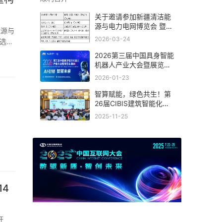
关于邀请参加新疆清洁能
源与电力电网博览会 暨新
能源新材料博览会的函
2026-03-24
选
2026第三届中国具身智能
机器人产业大会暨展览会
(杭州)
2026-01-23
智算赋能，绿色共生！第
26届CIBIS建筑智能化峰
会上海站成功举办
2025-11-25
14